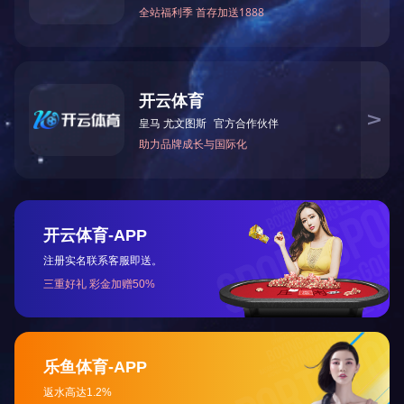
练等功能的口袋体育公园，落地打造上
的家庭实现健康目标。
海全人群时尚健身苑，多个健身点。
济南某小区阳光房内的私家健身房
烟台某海景房的私家健身房
锐强体育（0531-67867867）能为您的
锐强体育（0531-67867867）能为您的
家庭打造一个私家健身房，提供全面的
家庭打造一个私家健身房，提供全面的
有氧训练、力量训练、功能性与柔韧性
有氧训练、力量训练、功能性与柔韧性
训练和理疗按摩器材，以及运动健康管
训练和理疗按摩器材，以及运动健康管
理服务，让简单运动融入生活，帮助您
理服务，让简单运动融入生活，帮助您
的家庭实现健康目标。
的家庭实现健康目标。
淄博某别墅区阳台的私家健身房
济南某别墅区地下二层的私家健身房
倘若您也想拥有属于自己的私家健身
倘若您也想拥有属于自己的私家健身
房，锐强体育（0531-67867867）愿为
房，锐强体育（0531-67867867）愿为