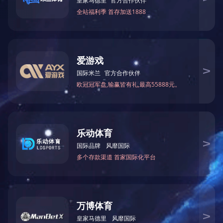
黑龙江某人民检察院健身房
青岛军民融合训练馆
黑龙江某人民检察院健身房配备的舒华
青岛军民融合训练馆布局合理，结合应
跑步机和椭圆机等心肺有氧训练器械。
用华体能训练解决方案 为军用和民用
市场匹配服务管理 创新推动军民融合
发展针对军用训练需要。
上海某社区口袋公园
济南某别墅区的私家健身房
口袋公园一般规模较小（50-2000
锐强体育（0531-67867867）能为您的
㎡）、选址灵活，呈离散性分布，能见
家庭打造一个私家健身房，提供全面的
缝插针地大量出现在城市中。舒华依此
有氧训练、力量训练、功能性与柔韧性
特性因地、因人制宜，打造具有时尚气
训练和理疗按摩器材，以及运动健康管
息，包含运动休闲、亲子互动、力量训
理服务，让简单运动融入生活，帮助您