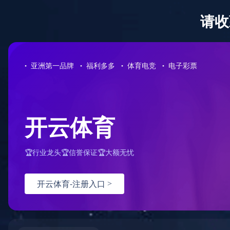
爱游戏体育
爱游戏体育
公司简介
爱游戏
锐强体育为您提供单位健身房、企
当前位置：
网站爱游戏体育
>
爱游戏体育
> 正文