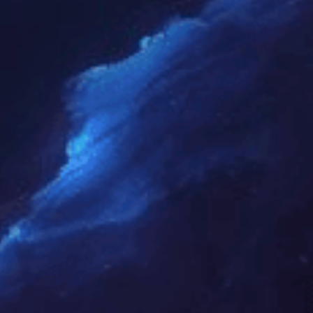
点燃了车厢气氛。员工们在妙趣横生的互动中放下