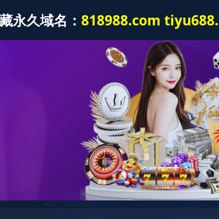
爱游戏体育-爱游戏| 爱游戏官方网站
解决方案
体育
爱游戏体育
业健身房和私家健身房等多种健身房的解决方案，为您提供舒华、乔山和艾力斯特等国