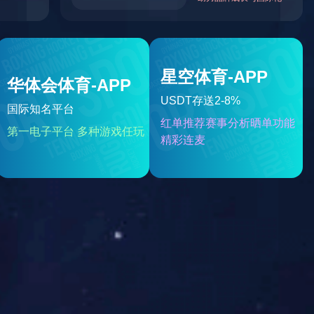
。让我们在攀登中锤炼意志，于历史足迹间感悟奋