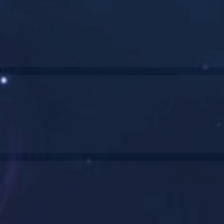
锐强体育2025年团建活动—登齐长城
锐强体育
2025-11-01 09:46
4942
明显，为激励全体员工凝心聚力、冲刺四季度及年度总目标，公司于2