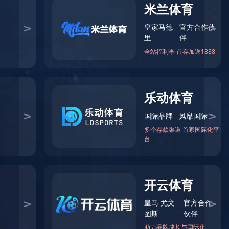
025年11月1日隆重举行“登高望远，再攀新