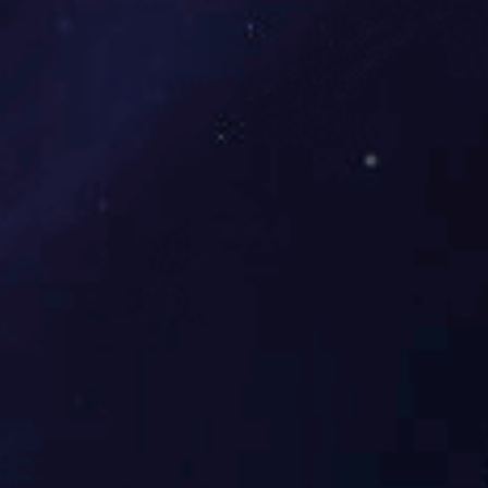
人事行政部则凭借在老年学与老年医学学会老年健康运动干预数