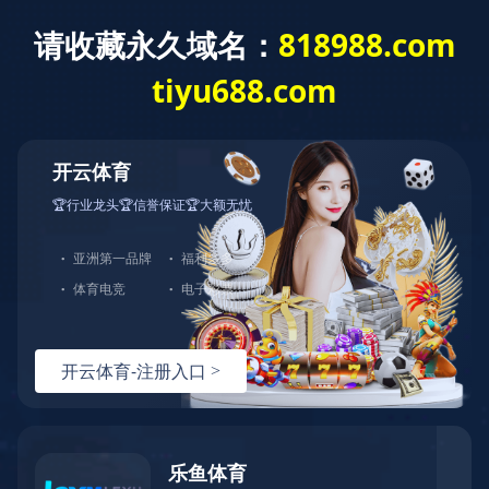
爱游戏体育
爱游戏体育
锐强体育为您提供单位健身房、企业健身房和私家健身房等多种健身房的解决方案，为
您提供舒华、乔山和艾力斯特等国内外优质品牌的健身器材优选选择。
当前位置：
网站爱游戏体育
>
爱游戏体育
> 正文
2026马跃新程|锐强体育2025年终总结暨颁奖
典礼圆满落幕
锐强体育
2026-02-09 16:33
1678
2026年2月6日晚，“2026马跃新程”
锐强体育
2025年终盛典圆