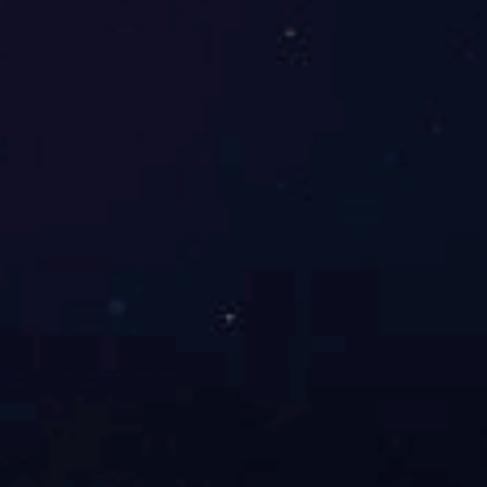
字化管理专业委员会筹建与中老年创新中心创建中的主动担当与
卓越组织，荣获殊荣。他们的成绩，是团队协作与战略执行力的
最佳证明。