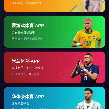
我们的身体在慢跑时，心脏也会提供有力的跳动，单次泵血的搏出量要比平时静坐、散步等情况下要高一些，在跑步过程中，心肌得到了很好的锻炼，规律且较深度的呼吸，对整个心肺系统也会有显著的提升。我们知道，心脏的最主要作用就是泵出血液量输送至身体全身，心输出血液量=心率x每搏输出量。更高强度的运动往往心率更高，但每搏输出量却未必有慢跑那么大。因而有氧慢跑也会很好的锻炼心脏肌肉，让它变得更强大。
2024-03-08
3267
公司信息
健身房方案
爱游戏体育-爱游
戏| 爱游戏官方网站
锐强简介
家庭健身
爱游戏体育
商用健身
跑步机
联系我们
体能训练
爱游戏体育-爱游戏| 爱
爱游戏体育-爱游戏| 爱
全民健身
游戏官方网站
游戏官方网站
康养健身
椭圆机
工程案例
校园体育
动感单车
健身房方案
力量器械
康体器材
公司业务
锐强体育集团为您提供单位健身房、企业健身房和私家健身房等多种健身
房健身器材的解决方案，为您提供舒华、乔山和艾力斯特等国内外优质品
牌的健身器材优选选择。